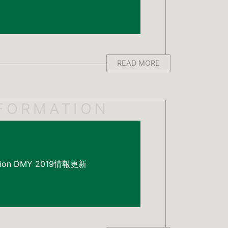
READ MORE
FORMATION
ction DMY 2019情報更新