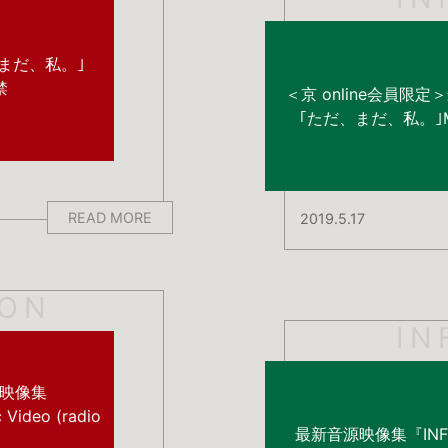
、まだ、私。｣
解禁
＜京 online会員限定
｢ただ、まだ、私。｣Music
READ MORE
2019.5.17
ION
IN
音源映像集
deo (radio
最新音源映像集『INFIN