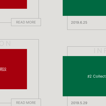
READ MORE
2019.6.25
ION
IN
ト開設
♯2 Colle
READ MORE
2019.5.29