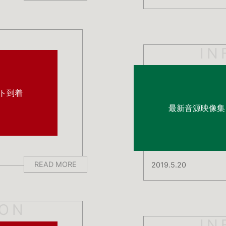
IN
ント到着
最新音源映像集『
READ MORE
2019.5.20
ION
IN