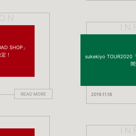
ION
IN
AD SHOP」
催決定！
sukekiyo TOUR2
間
READ MORE
2019.11.18
IN