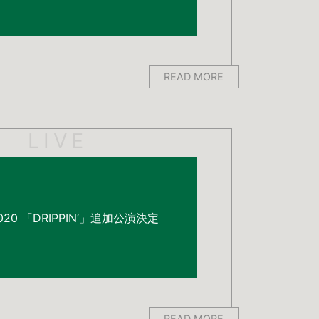
READ MORE
LIVE
R2020 「DRIPPIN’」追加公演決定
READ MORE