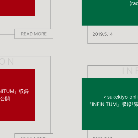
(ra
READ MORE
2019.5.14
ION
IN
NITUM』収録
＜sukekiyo
.)公開
『INFINITUM』収録｢猥雑｣M