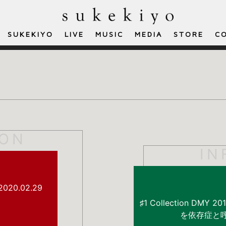
SUKEKIYO
LIVE
MUSIC
MEDIA
STORE
C
ION
IN
20.02.29
♯1 Collection DMY 20
を依存症と呼