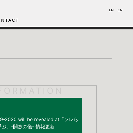
EN
CN
ONTACT
FORMATION
19-2020 will be revealed at「ソレら
ぶ」-開放の儀- 情報更新