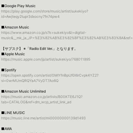
■Google Play Music
https://play.google.com/store/music/artist/sukekiyo?
id=Awjteqy2tupr3dxocny7fn74pw4
■Amazon Music
https://www.amazon.co.jp/s?k=sukekiyo&i=digital-
music&__mk_ja_JP=%E3%82%AB%E3%82%BF%E3%82%AB%E3%83%8A&ref=n
【サブスク】 ※「Radio Edit Ver.」となります。
■Apple Music
https://music.apple.com/jp/artist/sukekiyo/768011895
■Spotify
https://open.spotify.com/artist/0MIYfnBpUf0l6rCvpk4YZ2?
si=0wrMUmQRQYaA7VyDT7Ao6Q
■Amazon Music Unlimited
https://music.amazon.co.jp/artists/B00KTE6J1Q?
tab=CATALOG&ref=dm_wcp_artist_link_ad
■LINE MUSIC
https://music.line.me/artist/mi00000000139d1493
■AWA