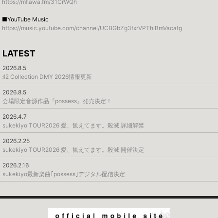
https://mf.awa.fm/31CrWQh
■YouTube Music
https://music.youtube.com/channel/UCBGbZg3fxrVPThlBmVacatg
LATEST
2026.8.5
♯2 Collection DMY 2026情報更新
2026.8.5
会場限定音源作品『possess』発売決定！
2026.4.7
sukekiyo TOUR2026 愛、飢えてます。殺滅 詳細解禁
2026.2.25
sukekiyo TOUR2026 愛、飢えてます。殺滅 開催決定
2026.2.16
sukekiyo最新楽曲｢possess｣デジタル配信決定