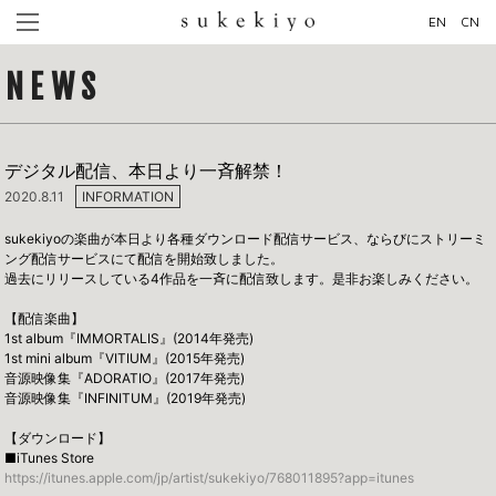
EN
CN
NEWS
デジタル配信、本日より一斉解禁！
2020.8.11
INFORMATION
sukekiyoの楽曲が本日より各種ダウンロード配信サービス、ならびにストリーミ
ング配信サービスにて配信を開始致しました。
過去にリリースしている4作品を一斉に配信致します。是非お楽しみください。
【配信楽曲】
1st album『IMMORTALIS』(2014年発売)
1st mini album『VITIUM』(2015年発売)
音源映像集『ADORATIO』(2017年発売)
音源映像集『INFINITUM』(2019年発売)
【ダウンロード】
■iTunes Store
https://itunes.apple.com/jp/artist/sukekiyo/768011895?app=itunes