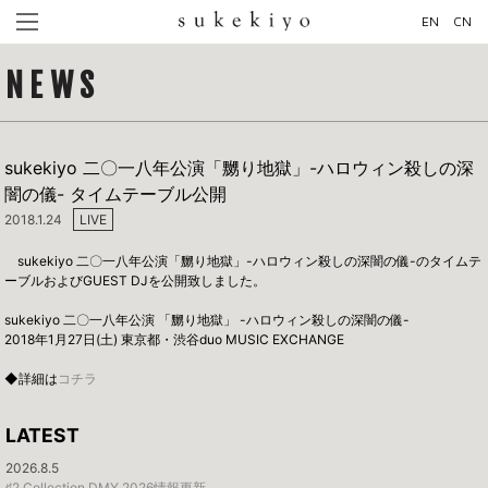
EN
CN
NEWS
sukekiyo 二〇一八年公演「嬲り地獄」-ハロウィン殺しの深
闇の儀- タイムテーブル公開
2018.1.24
LIVE
sukekiyo 二〇一八年公演「嬲り地獄」-ハロウィン殺しの深闇の儀-のタイムテ
ーブルおよびGUEST DJを公開致しました。
sukekiyo 二〇一八年公演 「嬲り地獄」 -ハロウィン殺しの深闇の儀-
2018年1月27日(土) 東京都・渋谷duo MUSIC EXCHANGE
◆詳細は
コチラ
LATEST
2026.8.5
♯2 Collection DMY 2026情報更新