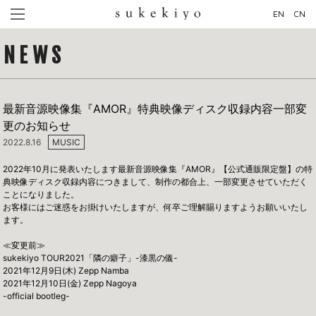
EN
CN
NEWS
最新音源映像集『AMOR』特典映像ディスク収録内容一部変
更のお知らせ
2022.8.16
MUSIC
2022年10月に発表いたします最新音源映像集『AMOR』【公式通販限定盤】の特
典映像ディスク収録内容につきまして、制作の都合上、一部変更させていただく
ことになりました。
お客様にはご迷惑をお掛けいたしますが、何卒ご理解賜りますようお願いいたし
ます。
≪変更前≫
sukekiyo TOUR2021「隣の癖子」-漆黒の儀-
2021年12月9日(木) Zepp Namba
2021年12月10日(金) Zepp Nagoya
-official bootleg-