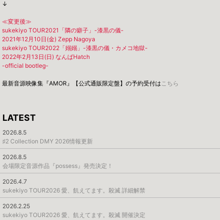
↓
≪変更後≫
sukekiyo TOUR2021「隣の癖子」-漆黒の儀-
2021年12月10日(金) Zepp Nagoya
sukekiyo TOUR2022「嫋嫋」-漆黒の儀・カメコ地獄-
2022年2月13日(日) なんばHatch
-official bootleg-
最新音源映像集『AMOR』【公式通販限定盤】の予約受付は
こちら
LATEST
2026.8.5
♯2 Collection DMY 2026情報更新
2026.8.5
会場限定音源作品『possess』発売決定！
2026.4.7
sukekiyo TOUR2026 愛、飢えてます。殺滅 詳細解禁
2026.2.25
sukekiyo TOUR2026 愛、飢えてます。殺滅 開催決定