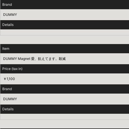
Brand
DUMMY
Details
Item
DUMMY Magnet 愛、飢えてます。殺滅
Price (tax in)
￥1,100
Brand
DUMMY
Details