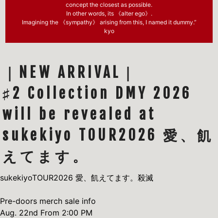
concept the closest as possible.
In other words, its 《alter ego》.
Imagining the 《sympathy》 arising from this, I named it dummy.”
kyo
｜NEW ARRIVAL｜
♯2 Collection DMY 2026
will be revealed at
sukekiyo TOUR2026 愛、飢
えてます。
sukekiyoTOUR2026 愛、飢えてます。殺滅
Pre-doors merch sale info
Aug. 22nd From 2:00 PM