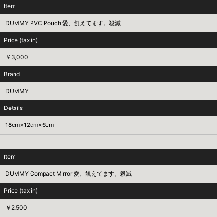
Item
DUMMY PVC Pouch 愛、飢えてます。殺滅
Price (tax in)
￥3,000
Brand
DUMMY
Details
18cm×12cm×6cm
Item
DUMMY Compact Mirror 愛、飢えてます。殺滅
Price (tax in)
￥2,500