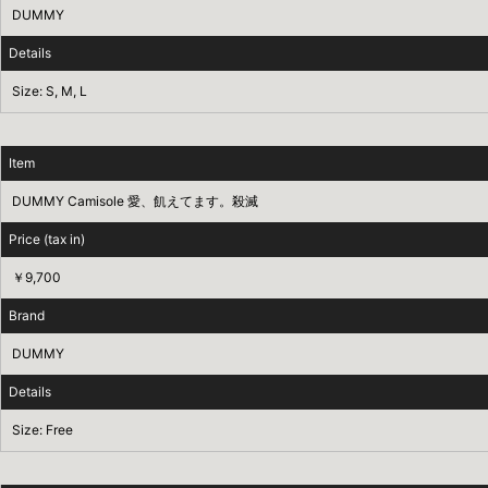
DUMMY
Details
Size: S, M, L
Item
DUMMY Camisole 愛、飢えてます。殺滅
Price (tax in)
￥9,700
Brand
DUMMY
Details
Size: Free