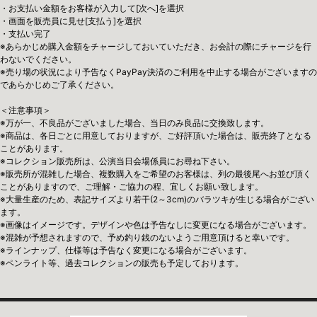
・お支払い金額をお客様が入力して[次へ]を選択
・画面を販売員に見せ[支払う]を選択
・支払い完了
※あらかじめ購入金額をチャージしておいていただき、お会計の際にチャージを行
わないでください。
※売り場の状況により予告なくPayPay決済のご利用を中止する場合がございますの
であらかじめご了承ください。
＜注意事項＞
※万が一、不良品がございました場合、当日のみ良品に交換致します。
※商品は、各日ごとに用意しておりますが、ご好評頂いた場合は、販売終了となる
ことがあります。
※コレクション販売所は、公演当日会場係員にお尋ね下さい。
※販売所が混雑した場合、複数購入をご希望のお客様は、列の最後尾へお並び頂く
ことがありますので、ご理解・ご協力の程、宜しくお願い致します。
※大量生産のため、表記サイズより若干(2～3cm)のバラツキが生じる場合がござい
ます。
※画像はイメージです。デザインや色は予告なしに変更になる場合がございます。
※混雑が予想されますので、予め釣り銭のないようご用意頂けると幸いです。
※ラインナップ、仕様等は予告なく変更になる場合がございます。
※ペンライト等、過去コレクションの販売も予定しております。