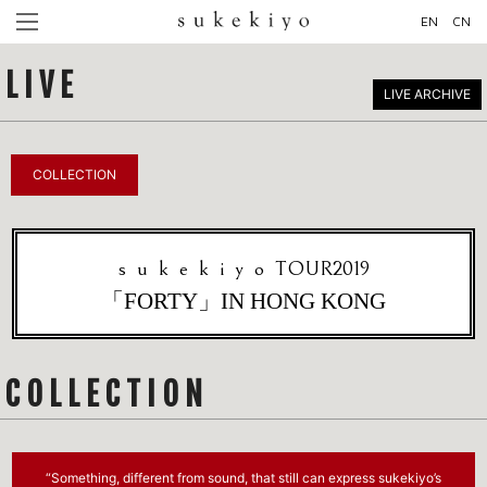
EN
CN
LIVE
LIVE ARCHIVE
COLLECTION
sukekiyo
TOUR2019
「FORTY」IN HONG KONG
COLLECTION
“Something, different from sound, that still can express sukekiyo’s