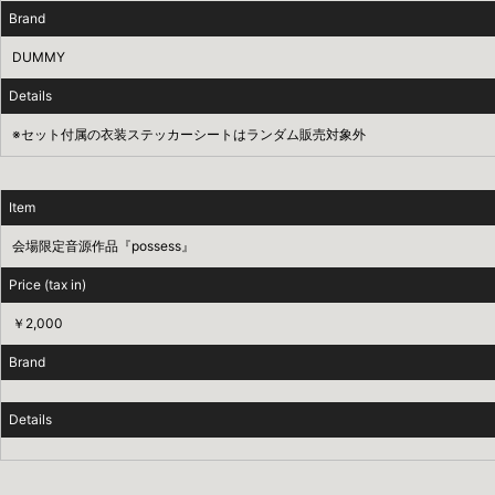
Brand
DUMMY
Details
※セット付属の衣装ステッカーシートはランダム販売対象外
Item
会場限定音源作品『possess』
Price (tax in)
￥2,000
Brand
Details